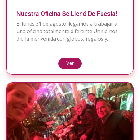
Nuestra Oficina Se Llenó De Fucsia!
El lunes 31 de agosto llegamos a trabajar a
una oficina totalmente diferente Unnio nos
dio la bienvenida con globos, regalos y
mucho color! ¿Ya nos visitaste? Si no es así
ven a vernos! Pincha el siguiente link que te
llevará a nuestro fan page donde podrás ver
Ver
algunas imágenes. No olvides ponernos ME
GUSTA! […]