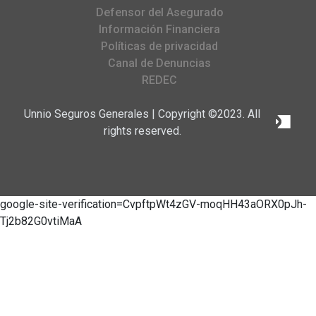
Defensor del Asegurado
Información Financiera
Políticas de privacidad
Canal de Denuncias
REDEC
Unnio Seguros Generales | Copyright ©2023. All
rights reserved.
google-site-verification=CvpftpWt4zGV-moqHH43aORX0pJh-
Tj2b82G0vtiMaA