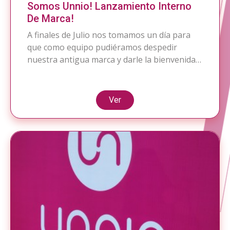
Somos Unnio! Lanzamiento Interno
De Marca!
A finales de Julio nos tomamos un día para
que como equipo pudiéramos despedir
nuestra antigua marca y darle la bienvenida a
nuestro fucsia Unnio, te invitamos a ver un
video resumen del proceso que vivimos. ¿Aun
quieres ver más? pincha el link y visita
Ver
nuestro album de fotos en nuestra fan page.
No olvides […]