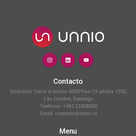
Contacto
Dirección: Cerro el plomo 5630 Piso 13 oficina 1302,
Las Condes, Santiago
Teléfono: +562 22428032
Email: contacto@unnio.cl
Menu