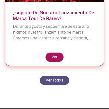
¿supiste De Nuestro Lanzamiento De
Marca Tour De Bares?
Durante agosto y septiembre de este año
hicimos nuestro lanzamiento de marca.
Creamos una instancia cercana y distinta,
para pasar un buen rato conociéndonos un
poco más. Logramos con éxito realizar 5
Tour de Bares donde participamos más de
Ver
100 personas en total! Algunos de los
agradecimientos y comentarios de nuestros
corredores: «Quiero agradecerla […]
Ver Todos