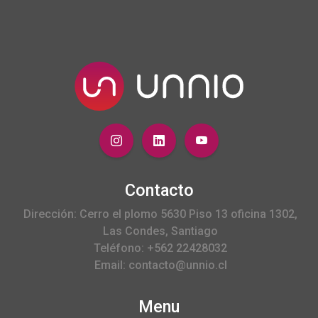
Contacto
Dirección: Cerro el plomo 5630 Piso 13 oficina 1302,
Las Condes, Santiago
Teléfono: +562 22428032
Email: contacto@unnio.cl
Menu