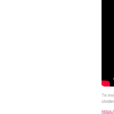
Te inv
olvide
https: