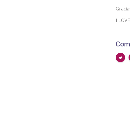
Gracia
I LOV
Comp