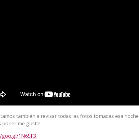
itamos también a revisar todas las fotos tomadas esa noche
s poner me gusta!
//goo.gl/1N6SF3