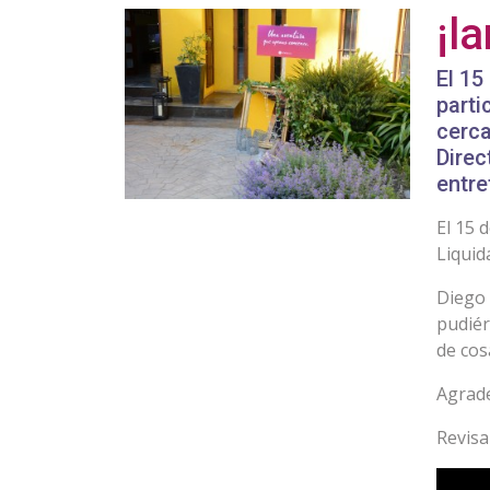
¡l
El 15
parti
cerca
Direc
entre
El 15 
Liquid
Diego 
pudiér
de cos
Agrade
Revisa