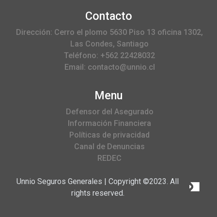
Contacto
Dirección: Cerro el plomo 5630 Piso 13 oficina 1302,
Las Condes, Santiago
Teléfono: +562 22428032
Email: contacto@unnio.cl
Menu
Defensor del Asegurado
Información Financiera
Políticas de privacidad
Canal de Denuncias
REDEC
Unnio Seguros Generales | Copyright ©2023. All
rights reserved.