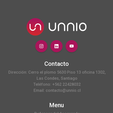
Contacto
Dirección: Cerro el plomo 5630 Piso 13 oficina 1302,
Las Condes, Santiago
Teléfono: +562 22428032
Email: contacto@unnio.cl
Menu