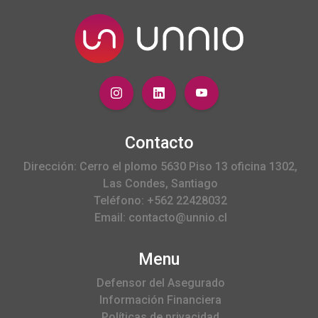
Contacto
Dirección: Cerro el plomo 5630 Piso 13 oficina 1302,
Las Condes, Santiago
Teléfono: +562 22428032
Email: contacto@unnio.cl
Menu
Defensor del Asegurado
Información Financiera
Políticas de privacidad