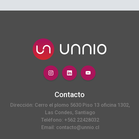
Contacto
Dirección: Cerro el plomo 5630 Piso 13 oficina 1302,
Las Condes, Santiago
Teléfono: +562 22428032
Email: contacto@unnio.cl